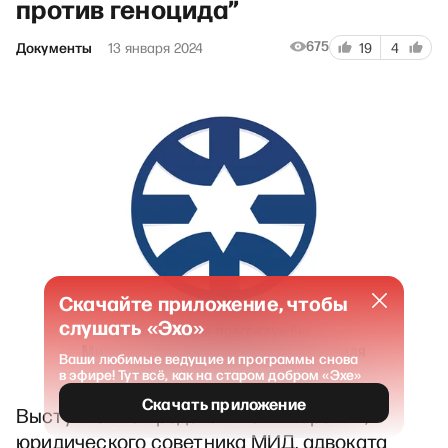
против геноцида”
675
Документы
13 января 2024
19
4
Скачайте приложение, чтобы
слушать «Эхо»
Ваши любимые ведущие и программы снова
в эфире! Тут всё, как на старом добром «Эхе»
Скачать приложение
Выступление представителя Израиля,
юридического советника МИД, адвоката