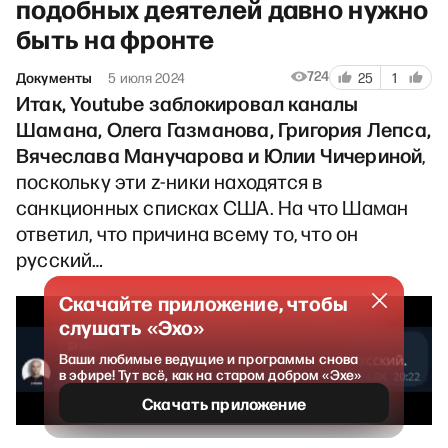
подобных деятелей давно нужно
быть на фронте
724
Документы
5 июля 2024
25
1
Итак, Youtube заблокировал каналы
Шамана, Олега Газманова, Григория Лепса,
Вячеслава Манучарова и Юлии Чичериной
,
поскольку эти z-ники находятся в
санкционных списках США. На что Шаман
ответил, что причина всему то, что он
русский…
Скачайте приложение, чтобы
слушать «Эхо»
Ваши любимые ведущие и программы снова
в эфире! Тут всё, как на старом добром «Эхе»
Скачать приложение