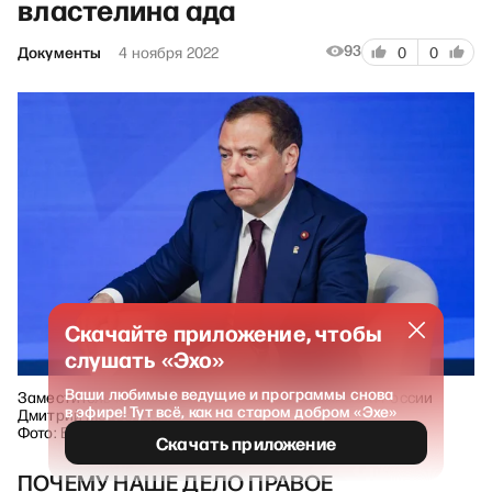
властелина ада
93
Документы
4 ноября 2022
0
0
Скачайте приложение, чтобы
слушать «Эхо»
Ваши любимые ведущие и программы снова
Заместитель председателя Совета безопасности России
в эфире! Тут всё, как на старом добром «Эхе»
Дмитрий Медведев.
Фото: Владимир Гердо / ТАСС
Скачать приложение
ПОЧЕМУ НАШЕ ДЕЛО ПРАВОЕ