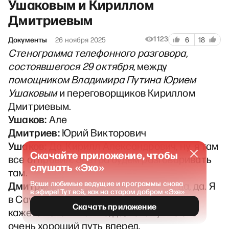
Ушаковым и Кириллом
Дмитриевым
1123
Документы
26 ноября 2025
6
18
Стенограмма телефонного разговора,
состоявшегося 29 октября
, между
помощником Владимира Путина Юрием
Ушаковым
и переговорщиков Кириллом
Дмитриевым.
Ушаков:
Але
Дмитриев:
Юрий Викторович
Ушаков:
Да, Кирилл Александрович, ну, я там
Скачайте приложение, чтобы
все отправил. Завтра будем разговаривать
слушать «Эхо»
там.
Дмитриев:
Ваши любимые ведущие и программы снова
Ну здорово, здорово. да, да, да. Я
в эфире! Тут всё, как на старом добром «Эхе»
в Саудовскую Аравию улетел, но мне
Скачать приложение
кажется очень важно, да, потому что это
очень хороший путь вперед.