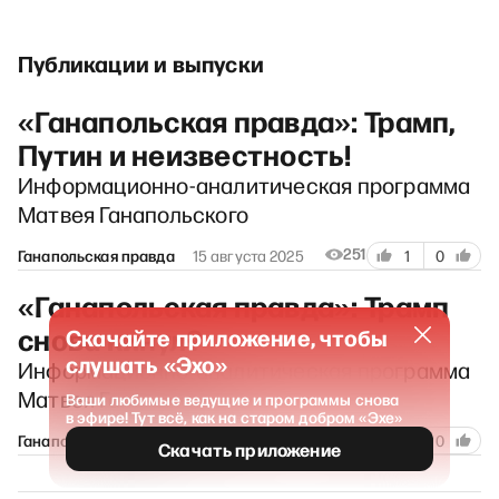
Публикации и выпуски
«Ганапольская правда»: Трамп,
Путин и неизвестность!
Информационно-аналитическая программа
Матвея Ганапольского
251
Ганапольская правда
15 августа 2025
1
0
«Ганапольская правда»: Трамп
снова кинул?
Скачайте приложение, чтобы
слушать «Эхо»
Информационно-аналитическая программа
Матвея Ганапольского
Ваши любимые ведущие и программы снова
в эфире! Тут всё, как на старом добром «Эхе»
282
Ганапольская правда
15 июля 2025
0
0
Скачать приложение