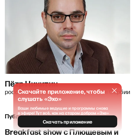
Пётр Никитин
Скачайте приложение, чтобы
российский антивоенный активист в Сербии
слушать «Эхо»
Ваши любимые ведущие и программы снова
в эфире! Тут всё, как на старом добром «Эхе»
Публикации и выпуски
Скачать приложение
Breakfast show с Плющевым и