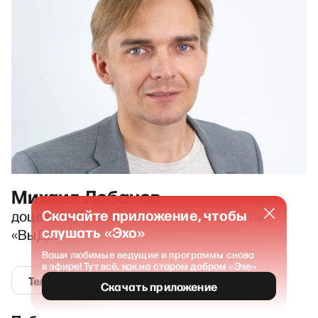
Михаил Лобанов
Скачайте приложение, чтобы
доцент МГУ, сооснователь платформы
слушать «Эхо»
«ВыДвижение»
Ваши любимые ведущие и программы снова
в эфире! Тут всё, как на старом добром «Эхе»
Телеграм
Скачать приложение