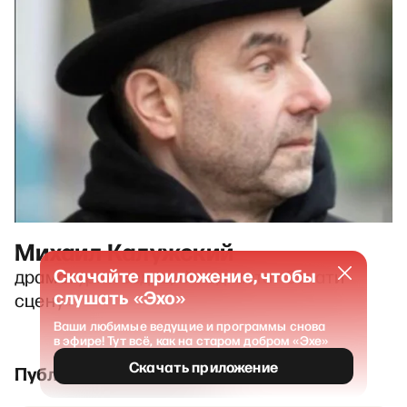
Михаил Калужский
Скачайте приложение, чтобы
драматург и ведущий подкаста «Закати
слушать «Эхо»
сцену»
Ваши любимые ведущие и программы снова
в эфире! Тут всё, как на старом добром «Эхе»
Скачать приложение
Публикации и выпуски