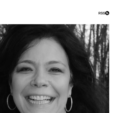
RSS
kfast show c Филиппенко и 