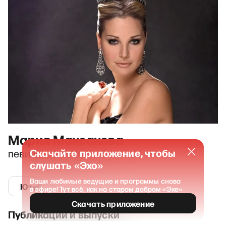
Мария Максакова
Скачайте приложение, чтобы
певица, артистка
слушать «Эхо»
Ваши любимые ведущие и программы снова
Ютуб
в эфире! Тут всё, как на старом добром «Эхе»
Скачать приложение
Публикации и выпуски