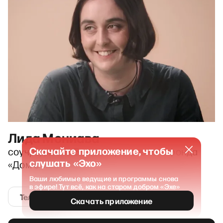
Лида Мониава
Скачайте приложение, чтобы
соучредитель Благотворительного фонда
слушать «Эхо»
«Дом с маяком»
Ваши любимые ведущие и программы снова
в эфире! Тут всё, как на старом добром «Эхе»
Телеграм
Скачать приложение