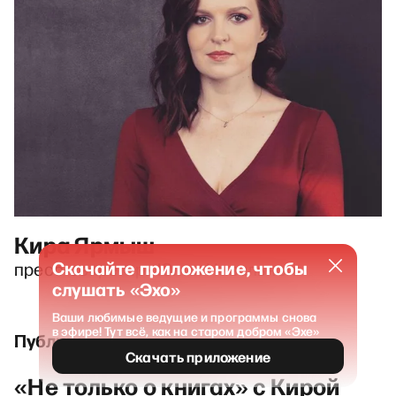
Кира Ярмыш
Скачайте приложение, чтобы
пресс-секретарь Юлии Навальной
слушать «Эхо»
Ваши любимые ведущие и программы снова
в эфире! Тут всё, как на старом добром «Эхе»
Публикации и выпуски
Скачать приложение
«Не только о книгах» с Кирой