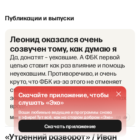
Публикации и выпуски
Леонид оказался очень
созвучен тому, как думаю я
Да, донатят – уехавшие. А ФБК первой
целью ставит как раз влияние и помощь
неуехавшим. Противоречиво, и очень
круто, что ФБК из-за этого не отменяет
свою цель и не начинает ради донатов
Скачайте приложение, чтобы
заигрывать с уехавшими в мелких темах
слушать «Эхо»
вроде защиты чужих глупостей…
Ваши любимые ведущие и программы снова
964
в эфире! Тут всё, как на старом добром «Эхе»
Мнения
26 января 2025
17
66
Скачать приложение
«Утренний разворот» / Иван