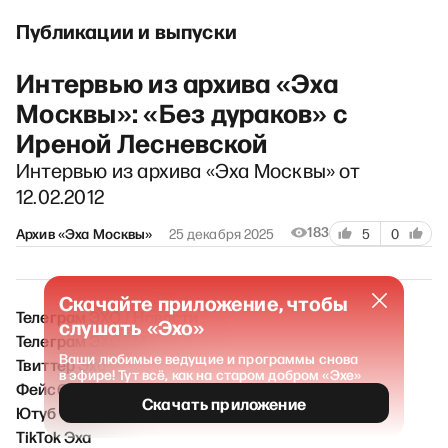
Публикации и выпуски
Интервью из архива «Эха
Москвы»: «Без дураков» с
Иреной Лесневской
Интервью из архива «Эха Москвы» от
12.02.2012
183
Архив «Эха Москвы»
25 декабря 2025
5
0
Скачайте приложение, чтобы
Телеграм ЭХО / Новости
слушать «Эхо»
Телеграм ЭХО FM
Ваши любимые ведущие и программы снова
Твиттер Эха
в эфире! Тут всё, как на старом добром «Эхе»
Фейсбук Эха
Скачать приложение
Ютуб Эха
TikTok Эха