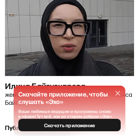
Илина Байгускарова
Скачайте приложение, чтобы
жена фигуранта «Баймакского дела» Ильяса
слушать «Эхо»
Байгускарова
Ваши любимые ведущие и программы снова
в эфире! Тут всё, как на старом добром «Эхе»
Скачать приложение
Публикации и выпуски