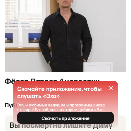
Фёдор Павлов-Андреевич
Скачайте приложение, чтобы
слушать «Эхо»
Публикации и выпуски
Ваши любимые ведущие и программы снова
в эфире! Тут всё, как на старом добром «Эхе»
Скачать приложение
Вы посмертно лишите Диму