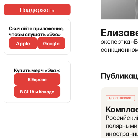
Поддержать
Скачайте приложение,
Елизав
чтобы слушать «Эхо»
экспертка «Б
Apple
Google
санкционном
Купить мерч «Эха»:
Публикац
В Европе
В США и Канаде
ЭКСКЛЮЗИВ
Комплае
Российский
полярными 
иностранны