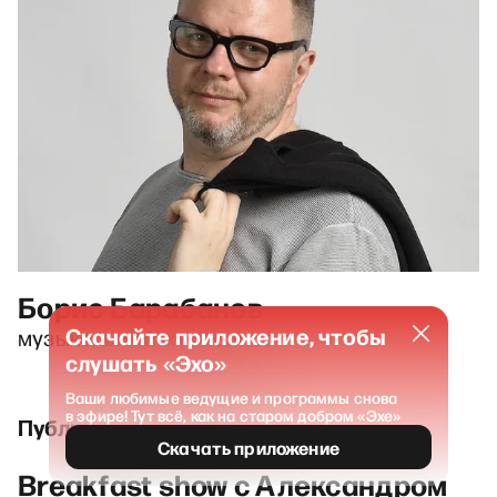
Борис Барабанов
Скачайте приложение, чтобы
музыкальный журналист
слушать «Эхо»
Ваши любимые ведущие и программы снова
в эфире! Тут всё, как на старом добром «Эхе»
Публикации и выпуски
Скачать приложение
Breakfast show c Александром