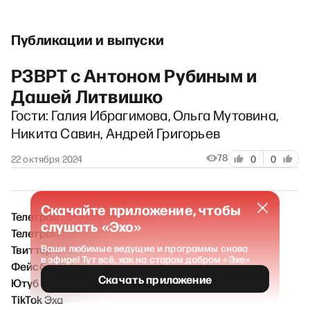
Публикации и выпуски
РЗВРТ с Антоном Рубиным и
Дашей Литвишко
Гости: Галия Ибрагимова, Ольга Мутовина,
Никита Савин, Андрей Григорьев
78
22 октября 2024
0
0
Скачайте приложение, чтобы
Телеграм ЭХО / Новости
слушать «Эхо»
Телеграм ЭХО FM
Твиттер Эха
Ваши любимые ведущие и программы снова
в эфире! Тут всё, как на старом добром «Эхе»
Фейсбук Эха
Скачать приложение
Ютуб Эха
TikTok Эха