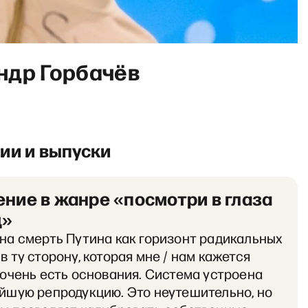
ндр Горбачёв
ии и выпуски
ние в жанре «посмотри в глаза
щ»
на смерть Путина как горизонт радикальных
в ту сторону, которая мне / нам кажется
 очень есть основания. Система устроена
йшую репродукцию. Это неутешительно, но