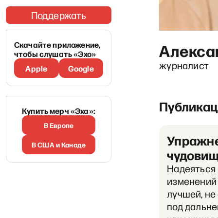
Поддержать
Скачайте приложение,
Алекса
чтобы слушать «Эхо»
журналист
Apple
Google
Публикац
Купить мерч «Эха»:
В Европе
Упражне
В США и Канаде
чудови
Надеяться 
изменений 
лучшей, не
под дальне