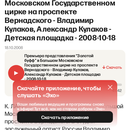
Московском Государственном
цирке на проспекте
Вернадского - Владимир
Кулаков, Александр Кулаков -
Детская площадка - 2008-10-18
18.10.2008
Премьера представления "Золотой
буфф" в Большом Московском
Государственном цирке на проспекте
Скачать
Вернадского - Владимир Кулаков,
Александр Кулаков - Детская площадка
- 2008-10-18
Скачайте приложение, чтобы
00:00
41:42
слушать «Эхо»
Ваши любимые ведущие и программы снова
К. ЛАРИНА – Сегодня у нас в гостях Большой
в эфире! Тут всё, как на старом добром «Эхе»
Московский Государственный цирк на
Скачать приложение
проспекте Вернадского. В студии
заслуженный артист России Владимир