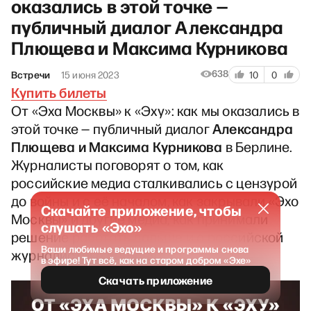
оказались в этой точке —
публичный диалог Александра
Плющева и Максима Курникова
638
Встречи
15 июня 2023
10
0
Купить билеты
От «Эха Москвы» к «Эху»: как мы оказались в
Александра
этой точке — публичный диалог
Плющева и Максима Курникова
в Берлине.
Журналисты поговорят о том, как
российские медиа сталкивались с цензурой
до войны и с её началом, как закрывали «Эхо
Скачайте приложение, чтобы
Москвы» и другие медиа, как принимали
слушать «Эхо»
решение работать дальше и о российской
Ваши любимые ведущие и программы снова
журналистике сегодня.
в эфире! Тут всё, как на старом добром «Эхе»
Скачать приложение