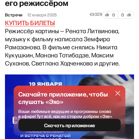
его режиссёром
329
Встречи
12 января 2026
0
0
КУПИТЬ БИЛЕТЫ
Режиссёр картины — Рената Литвинова,
музыку к фильму написала Земфира
Рамазанова. В фильме снялись Никита
Кукушкин, Манана Тотибадзе, Максим
Суханов, Светлана Ходченкова и другие.
Скачайте приложение, чтобы
слушать «Эхо»
Ваши любимые ведущие и программы снова
в эфире! Тут всё, как на старом добром «Эхе»
Скачать приложение