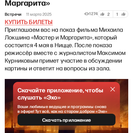
Маргарита»
1274
Встречи
11 марта 2025
2
1
КУПИТЬ БИЛЕТЫ
Приглашаем вас на показ фильма Михаила
Локшина «Мастер и Маргарита», который
состоится 4 мая в Ницце. После показа
режиссёр вместе с журналистом Максимом
Курниковым примет участие в обсуждении
картины и ответит на вопросы из зала.
Скачайте приложение, чтобы
слушать «Эхо»
Ваши любимые ведущие и программы снова
в эфире! Тут всё, как на старом добром «Эхе»
Скачать приложение