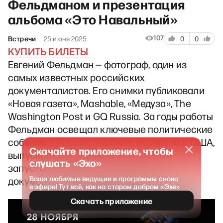
Фельдманом и презентация
альбома «Это Навальный»
107
Встречи
25 июня 2025
0
0
КУПИТЬ БИЛЕТЫ
Евгений Фельдман — фотограф, один из
самых известных российских
документалистов. Его снимки публиковали
«Новая газета», Mashable, «Медуза», The
Washington Post и GQ Russia. За годы работы
Фельдман освещал ключевые политические
события в России, Украине, Беларуси и США,
Скачайте приложение, чтобы
выпускал собственные фотокниги и
слушать «Эхо»
запустил первый в России журнал о
Ваши любимые ведущие и программы снова
документальной фотографии.
в эфире! Тут всё, как на старом добром «Эхе»
Скачать приложение