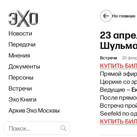
На главную
23 апре
Новости
Шульма
Передачи
Мнения
Встречи
20 фев
КУПИТЬ БИ
Документы
«Прямо
Прямой эфир
Персоны
Цюрихе со з
Встречи
Е
Ведущие —
После прямог
Эхо Книги
Встреча про
Архив Эха Москвы
Seefeld по ад
КУПИТЬ БИ