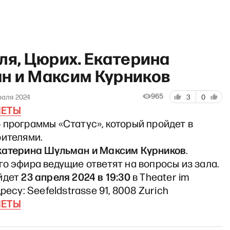
ля, Цюрих. Екатерина
н и Максим Курников
965
раля 2024
3
0
ЛЕТЫ
 сейчас» с Ириной Щербако
 программы «Статус», который пройдет в
рителями.
катерина Шульман и Максим Курников
.
о эфира ведущие ответят на вопросы из зала.
23 апреля 2024 в 19:30
йдет
в Theater im
ресу: Seefeldstrasse 91, 8008 Zurich
ЛЕТЫ