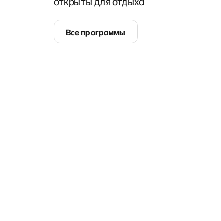
открыты для отдыха
Все программы
олжили
Екатерина
Дмитрий Кол
Шульман
е
журналист
политолог
Я этот разумный
Предполагаю, что и
на
документ цитировала в
завершения или
одном из недавних
заморозки войны э
«Статусов», но ради
люди не смогут
такого случая опубликую
чувствовать себя в
ения
целиком…
безопасности...