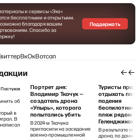
материалы и сервисы «Эха»
ются бесплатными и открытыми.
возможно благодаря вашим
Поддержать
ртвованиям. Спасибо за
ержку!
Твиттер
Вк
Ок
Вотсап
дакции
Портрет дня:
Туристы прод
 Пастухов
Владимир Ткачук —
отдыхать посл
создатель дрона
падения
мнить об
«Упырь», которого
беспилотника 
торый в
попытались убить
пляж рядом с
играл. В
Геленджиком
В 2024-м Ткачука
 написал
пригласили на заседание
В результате пад
военно-промышленной
дрона, по данным