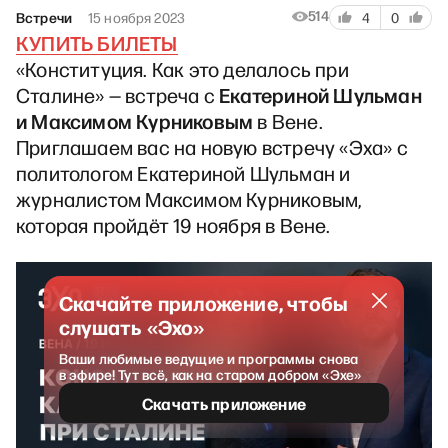
514
Встречи
15 ноября 2023
4
0
КУПИТЬ БИЛЕТЫ
«Конституция. Как это делалось при
Екатериной Шульман
Сталине» — встреча с
и Максимом Курниковым
в Вене.
Приглашаем вас на новую встречу «Эха» с
политологом Екатериной Шульман и
журналистом Максимом Курниковым,
которая пройдёт 19 ноября в Вене.
Скачайте приложение, чтобы
слушать «Эхо»
Ваши любимые ведущие и программы снова
в эфире! Тут всё, как на старом добром «Эхе»
Скачать приложение