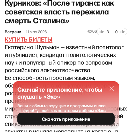
Курников: «После тирана: как
советская власть пережила
смерть Сталина»
66
Встречи
11 мая 2026
3
0
КУПИТЬ БИЛЕТЫ
Екатерина Шульман — известный политолог
и публицист, кандидат политологических
наук и популярный спикер по вопросам
российского законотворчества.
Ее способность простым языком,
обоснованно, но с характерным юмором
Скачайте приложение, чтобы
рассказывать о сложных вещах,
слушать «Эхо»
происходящих в политическом
Ваши любимые ведущие и программы снова
мире, покорили миллионы зрителей в разных
в эфире! Тут всё, как на старом добром «Эхе»
странах. Екатерина Михайловна тот редкий
Скачать приложение
спикер, при выступлении которого овации
звучат и в начале мероприятия, когда она