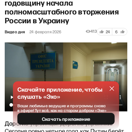
годовщину начала
полномасштабного вторжения
России в Украину
413
Видео дня
24 февраля 2026
24
6
Скачайте приложение, чтобы
слушать «Эхо»
Ваши любимые ведущие и программы снова
в эфире! Тут всё, как на старом добром «Эхе»
Скачать приложение
Дорогие украинцы! Дорогие украинки!
Сегодня ровно четыре года, как Путин берёт