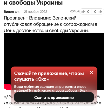
и свободы Украины
104
Видео дня
21 ноября 2022
0
0
Президент Владимир Зеленский
опубликовал обращение к согражданам в
День достоинства и свободы Украины.
Скачайте приложение, чтобы
слушать «Эхо»
Ваши любимые ведущие и программы снова
в эфире! Тут всё, как на старом добром «Эхе»
«Две ценности, неразрывно связанные, как
Скачать приложение
правый и левый берега Днепра. Как синий и