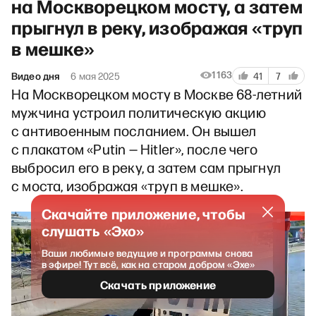
на Москворецком мосту, а затем
прыгнул в реку, изображая «труп
в мешке»
1163
Видео дня
6 мая 2025
41
7
На Москворецком мосту в Москве 68-летний
мужчина устроил политическую акцию
с антивоенным посланием. Он вышел
с плакатом «Putin — Hitler», после чего
выбросил его в реку, а затем сам прыгнул
с моста, изображая «труп в мешке».
Скачайте приложение, чтобы
слушать «Эхо»
Ваши любимые ведущие и программы снова
в эфире! Тут всё, как на старом добром «Эхе»
Скачать приложение