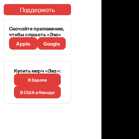
Поддержать
Скачайте приложение,
чтобы слушать «Эхо»
Apple
Google
Купить мерч «Эха»:
В Европе
В США и Канаде