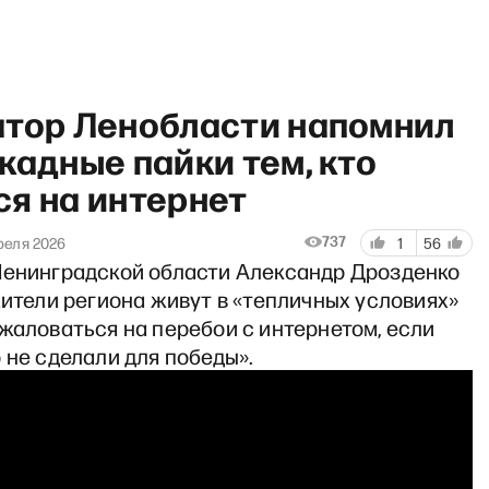
атор Ленобласти напомнил
кадные пайки тем, кто
ся на интернет
fast show с Александрой Фи
737
реля 2026
1
56
Ленинградской области Александр Дрозденко
жители региона живут в «тепличных условиях»
жаловаться на перебои с интернетом, если
 не сделали для победы».