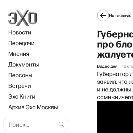
На главную
Губерн
Новости
про бло
Передачи
жалует
Мнения
Документы
Break
Видео дня
16 ап
Губернатор 
Персоны
заявил, что 
Встречи
и не должны 
Эхо Книги
сами «ничего
Архив Эха Москвы