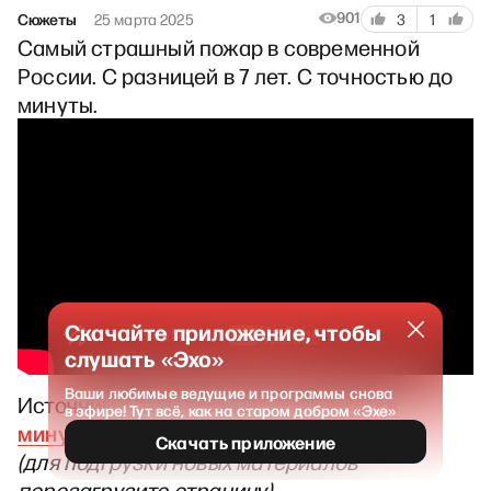
901
Сюжеты
25 марта 2025
3
1
Самый страшный пожар в современной
России. С разницей в 7 лет. С точностью до
минуты.
Скачайте приложение, чтобы
слушать «Эхо»
Ваши любимые ведущие и программы снова
“Минута в
Источник – телеграм-канал
в эфире! Тут всё, как на старом добром «Эхе»
минуту”
Скачать приложение
(для подгрузки новых материалов
перезагрузите страницу)