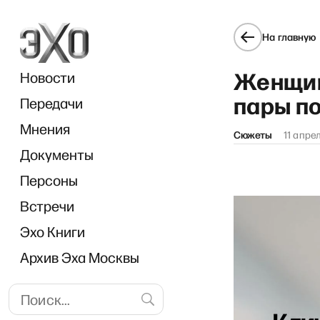
На главную
Женщин
Новости
пары п
Передачи
Мнения
Сюжеты
11 апре
Документы
Персоны
Встречи
Эхо Книги
Архив Эха Москвы