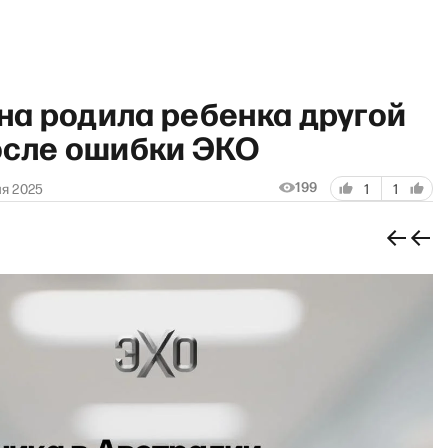
а родила ребенка другой
осле ошибки ЭКО
199
ля 2025
1
1
«Прямо сейч