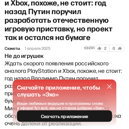
и Xbox, похоже, не стоит: год
назад Путин поручил
разработать отечественную
игровую приставку, но проект
так и остался на бумаге
241
Сюжеты
1 апреля 2025
2
0
Не до игрушек
Ждать скорого появления российского
аналога PlayStation и Xbox, похоже, не стоит:
год назад Владимир Путин поручил
разработать отечественную игровую
Скачайте приложение, чтобы
приставку, но проект так и остался на
слушать «Эхо»
бумаге. За создание консоли отвечает
Ваши любимые ведущие и программы снова
Минпромторг, а стратегию её создания
в эфире! Тут всё, как на старом добром «Эхе»
обсуждают в «Сколково», но все планы пока
Скачать приложение
очень далеки от реализации.