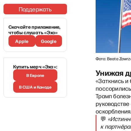
Поддержать
Скачайте приложение,
чтобы слушать «Эхо»
Apple
Google
Фото: Beata Zawrze
Купить мерч «Эха»:
Унижая д
В Европе
«Заткнись и
В США и Канаде
поссорились 
Трамп болезн
руководстве 
оскорбления
💬
«Истинн
к партнёра