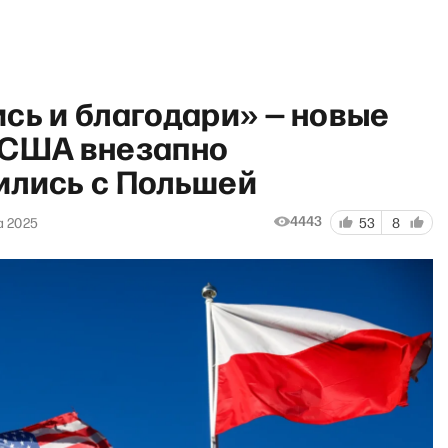
сь и благодари» — новые
 США внезапно
ились с Польшей
абочий полдень» с Матвеем
4443
а 2025
53
8