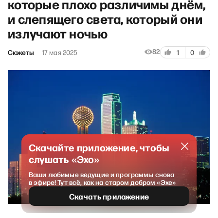
которые плохо различимы днём,
и слепящего света, который они
излучают ночью
82
Сюжеты
17 мая 2025
1
0
Скачайте приложение, чтобы
слушать «Эхо»
Ваши любимые ведущие и программы снова
в эфире! Тут всё, как на старом добром «Эхе»
Скачать приложение