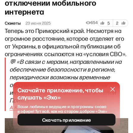
отключении мобильного
интернета
654
Сюжеты
23 июня 2025
5
2
Теперь это Приморский край. Несмотря на
огромное расстояние, которое отделяет его
от Украины, в официальной публикации об
ограничениях ссылаются на «условия СВО».
💬 «В связи с мерами, направленными на
обеспечение безопасности в регионе,
периодически возможны временные
ограничения доступа к мобильному
Скачайте приложение, чтобы
интернету. Просим отнестись жителей
слушать «Эхо»
Приморского края с пониманием»
.
Ваши любимые ведущие и программы снова
А. Клементьев, Минсвязи Приморья
в эфире! Тут всё, как на старом добром «Эхе»
Скачать приложение