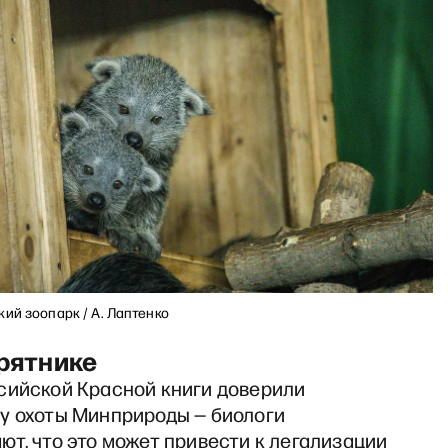
ий зоопарк / А. Лаптенко
урятнике
сийской Красной книги доверили
у охоты Минприроды — биологи
т, что это может привести к легализации