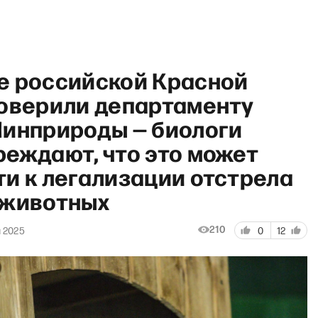
е российской Красной
доверили департаменту
Минприроды — биологи
реждают, что это может
и к легализации отстрела
 животных
210
 2025
0
12