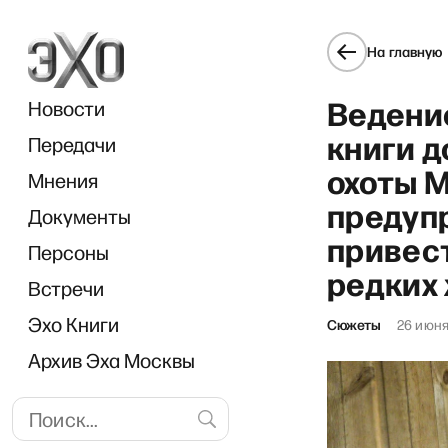
На главную
Ведени
Новости
книги 
Передачи
охоты 
Мнения
предуп
Документы
привест
Персоны
редких
Встречи
Эхо Книги
Сюжеты
26 июня
Архив Эха Москвы