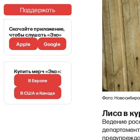
Поддержать
Скачайте приложение,
чтобы слушать «Эхо»
Apple
Google
Купить мерч «Эха»:
В Европе
В США и Канаде
Фото: Новосибирск
Лиса в к
Ведение рос
департамент
предупреждаю