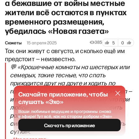
а бежавшие от войны местные
жители всё остаются в пунктах
временного размещения,
убедилась «Новая газета»
385
Сюжеты
15 апреля 2025
5
0
Так они живут с августа, и сколько ещё им
предстоит — неизвестно.
💬 «Крошечные комнаты на шестерых или
семерых, такие тесные, что спать
приходится друг на друге и ходить по
головам. Две-три кровати, шкаф, санузел —
Скачайте приложение, чтобы
и полный запрет на плиты, потому что при
слушать «Эхо»
любой попытке что-нибудь приготовить
Ваши любимые ведущие и программы снова
разражается визгом пожарная
в эфире! Тут всё, как на старом добром «Эхе»
сигнализация, которая может орать хоть
Скачать приложение
сутки»
.