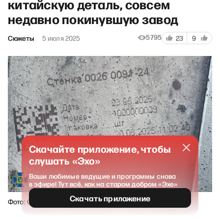
китайскую деталь, совсем
недавно покинувшую завод
5795
Сюжеты
5 июля 2025
23
9
Скачайте приложение, чтобы
слушать «Эхо»
Ваши любимые ведущие и программы снова
в эфире! Тут всё, как на старом добром «Эхе»
Скачать приложение
Фото: СБУ