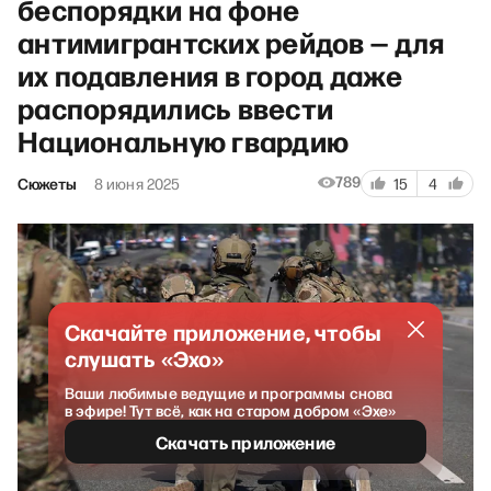
беспорядки на фоне
антимигрантских рейдов — для
их подавления в город даже
распорядились ввести
Национальную гвардию
789
Сюжеты
8 июня 2025
15
4
Скачайте приложение, чтобы
слушать «Эхо»
Ваши любимые ведущие и программы снова
в эфире! Тут всё, как на старом добром «Эхе»
Скачать приложение