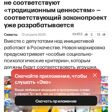
не соответствуют
«традиционным ценностям» —
соответствующий законопроект
уже разрабатывается
453
Сюжеты
13 апреля 2025
3
13
Вместе с депутатами над инициативой
работают в Роскачестве. Новая маркировка
предусматривает «особые социально-
психологические критерии», которым
должны будут соответствовать игрушки.
Скачайте приложение, чтобы
слушать «Эхо»
Ваши любимые ведущие и программы снова
в эфире! Тут всё, как на старом добром «Эхе»
Скачать приложение