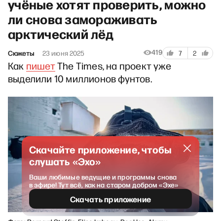
учёные хотят проверить, можно
ли снова замораживать
арктический лёд
419
Сюжеты
23 июня 2025
7
2
Как
пишет
The Times, на проект уже
выделили 10 миллионов фунтов.
Скачайте приложение, чтобы
слушать «Эхо»
Ваши любимые ведущие и программы снова
в эфире! Тут всё, как на старом добром «Эхе»
Скачать приложение