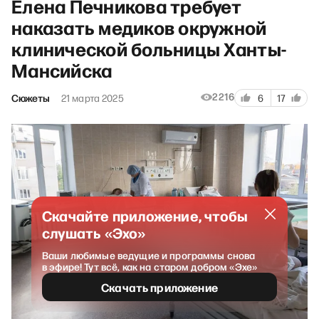
Елена Печникова требует
наказать медиков окружной
клинической больницы Ханты-
Мансийска
2216
Сюжеты
21 марта 2025
6
17
Скачайте приложение, чтобы
слушать «Эхо»
Ваши любимые ведущие и программы снова
в эфире! Тут всё, как на старом добром «Эхе»
Скачать приложение