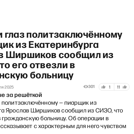
и глаз политзаключённому
щик из Екатеринбурга
в Ширшиков сообщил из
то его отвезли в
бочий полдень» с Матвеем Г
нскую больницу
301
ля 2025
1
11
е за решёткой
з политзаключённому — пиарщик из
га Ярослав Ширшиков сообщил из СИЗО, что
в гражданскую больницу. Об операции в
ссказывает с характерным для него чувством