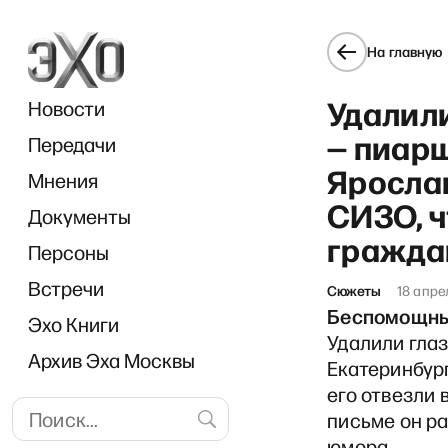
На главную
Удалил
Новости
— пиар
Передачи
Яросла
Мнения
СИЗО, ч
Документы
«В ра
гражда
Персоны
Встречи
Сюжеты
18 апре
Беспомощны
Эхо Книги
Удалили гла
Архив Эха Москвы
Екатеринбур
его отвезли 
письме он ра
юмора.