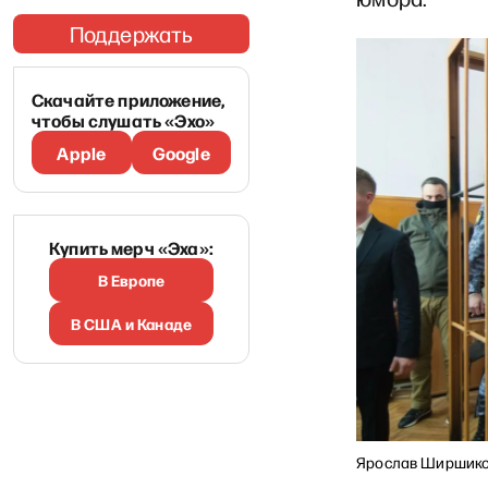
Поддержать
Скачайте приложение,
чтобы слушать «Эхо»
Apple
Google
Купить мерч «Эха»:
В Европе
В США и Канаде
Ярослав Ширшиков 