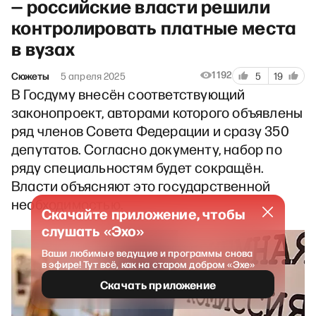
— российские власти решили
контролировать платные места
в вузах
1192
Сюжеты
5 апреля 2025
5
19
В Госдуму внесён соответствующий
законопроект, авторами которого объявлены
ряд членов Совета Федерации и сразу 350
депутатов. Согласно документу, набор по
ряду специальностям будет сокращён.
Власти объясняют это государственной
необходимостью.
Скачайте приложение, чтобы
слушать «Эхо»
Ваши любимые ведущие и программы снова
в эфире! Тут всё, как на старом добром «Эхе»
Скачать приложение