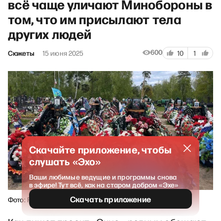
всё чаще уличают Минобороны в
том, что им присылают тела
других людей
600
Сюжеты
15 июня 2025
10
1
Скачайте приложение, чтобы
слушать «Эхо»
Ваши любимые ведущие и программы снова
в эфире! Тут всё, как на старом добром «Эхе»
Скачать приложение
Фото: Freedom.UA