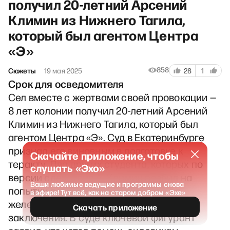
получил 20-летний Арсений
Климин из Нижнего Тагила,
который был агентом Центра
«Э»
858
Сюжеты
19 мая 2025
28
1
Срок для осведомителя
Сел вместе с жертвами своей провокации —
8 лет колонии получил 20-летний Арсений
Климин из Нижнего Тагила, который был
агентом Центра «Э». Суд в Екатеринбурге
признал его виновным в подготовке к
Скачайте приложение, чтобы
теракту. Два других студента, которых по
слушать «Эхо»
версии следствия А. Климин подбил на
Ваши любимые ведущие и программы снова
попытку поджечь релейный шкаф на
в эфире! Тут всё, как на старом добром «Эхе»
железной дороге, приговорены к 7 годам
Скачать приложение
заключения. В суде ключевой фигурант