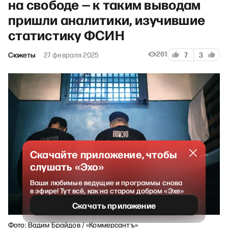
на свободе — к таким выводам
пришли аналитики, изучившие
статистику ФСИН
261
Сюжеты
27 февраля 2025
7
3
Скачайте приложение, чтобы
слушать «Эхо»
Ваши любимые ведущие и программы снова
в эфире! Тут всё, как на старом добром «Эхе»
Скачать приложение
Фото: Вадим Брайдов / «Коммерсантъ»